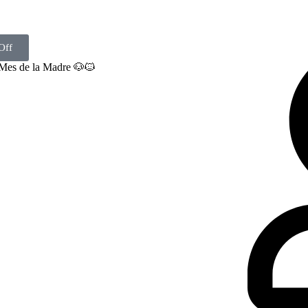
Off
 Mes de la Madre 🐶🐱