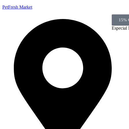
PetFresh Market
15% 
Especial