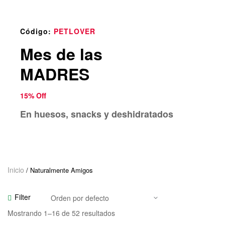
o
u
n
Código:
PETLOVER
d
Mes de las
.
MADRES
15% Off
En huesos, snacks y deshidratados
Inicio
/ Naturalmente Amigos
Filter
Mostrando 1–16 de 52 resultados
Seleccionar Opciones