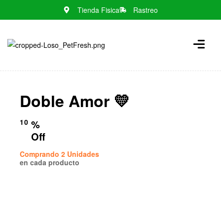
Tienda Fisica
Rastreo
N
o
m
e
n
Doble Amor 💛
u
l
o
10
%
c
Off
a
Comprando 2 Unidades
t
en cada producto
i
o
n
s
f