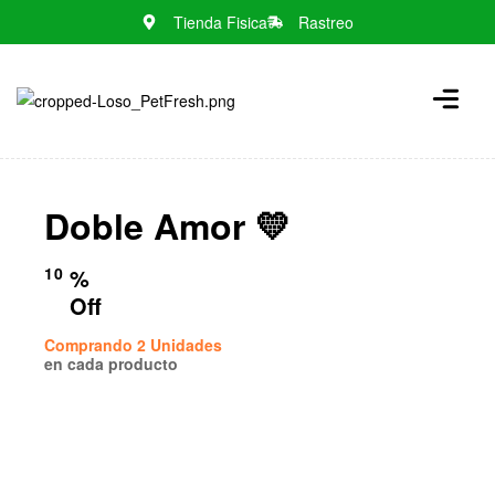
Tienda Fisica
Rastreo
N
o
m
e
n
Doble Amor 💛
u
l
o
10
%
c
Off
a
Comprando 2 Unidades
t
en cada producto
i
o
n
s
f