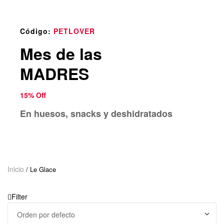
o
u
n
Código:
PETLOVER
d
Mes de las
.
MADRES
15% Off
En huesos, snacks y deshidratados
Inicio
/ Le Glace
Filter