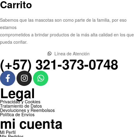
Carrito
o
u
n
Sabemos que las mascotas son como parte de la familia, por eso
d
estamos
.
comprometidos a brindar productos de la más alta calidad en los que
pueda confiar.
Línea de Atención
(+57) 321-373-0748
Legal
Privacidad y Cookies
Tratamiento de Datos
Devoluciones y Reembolsos
Política de Envíos
mi cuenta
Mi Perfil
Mis Pedidos