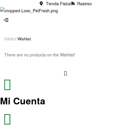
Tienda Fisica
Rastreo
N
o
m
Inicio
/ Wishlist
e
n
There are no products on the Wishlist!
u
l
o
c
a
t
Mi Cuenta
i
o
n
s
f