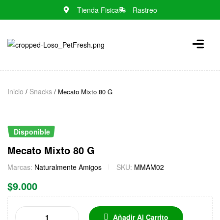
Tienda Fisica
Rastreo
N
o
m
e
n
Inicio
Snacks
/
/ Mecato Mixto 80 G
u
l
o
c
Disponible
a
Mecato Mixto 80 G
t
i
Marcas:
Naturalmente Amigos
SKU:
MMAM02
o
$
9.000
n
s
f
Añadir Al Carrito