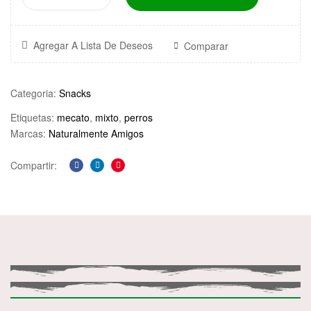
o
u
n
Agregar A Lista De Deseos
Comparar
d
.
Categoria:
Snacks
Etiquetas:
mecato
,
mixto
,
perros
Marcas:
Naturalmente Amigos
Compartir:
Facebook
Linkedin
Pinterest