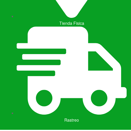
o
u
n
Tienda Fisica
d
.
Rastreo