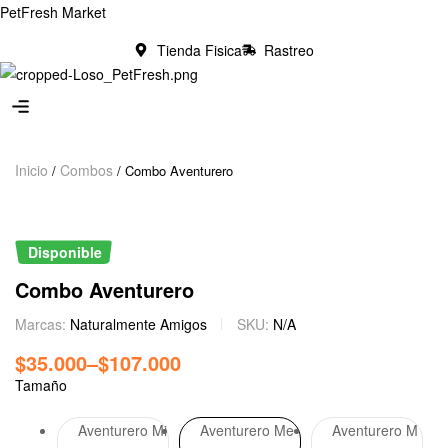
PetFresh Market
Tienda Fisica
Rastreo
N
o
m
e
n
Inicio
Combos
/
/ Combo Aventurero
u
l
o
Disponible
c
Combo Aventurero
a
t
Marcas:
Naturalmente Amigos
SKU:
N/A
i
$
35.000
–
$
107.000
o
n
Tamaño
s
Aventurero Mi
Aventurero Me
Aventurero M
f