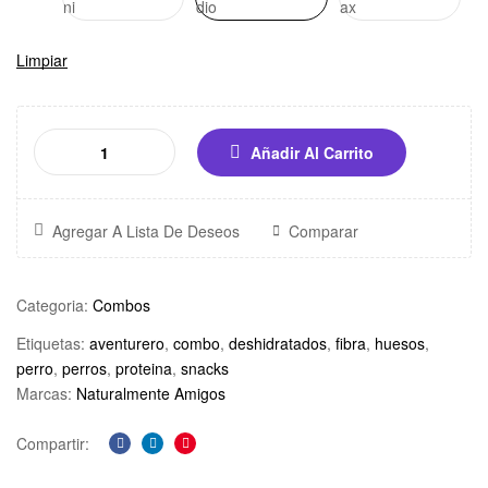
ni
dio
ax
o
u
Limpiar
n
d
.
Añadir Al Carrito
Agregar A Lista De Deseos
Comparar
Categoria:
Combos
Etiquetas:
aventurero
,
combo
,
deshidratados
,
fibra
,
huesos
,
perro
,
perros
,
proteina
,
snacks
Marcas:
Naturalmente Amigos
Compartir:
Facebook
Linkedin
Pinterest