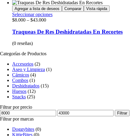
Agregar a lista de deseos
Comparar
Vista rápida
Seleccionar opciones
$
8.000
–
$
43.000
Traqueas De Res Deshidratadas En Recortes
(0 reseñas)
Categorías de Productos
Accesorios
(2)
Aseo y Limpieza
(1)
Cárnicos
(4)
Combos
(1)
Deshidratados
(15)
Huesos
(12)
Snacks
(25)
Filtrar por precio
Filtrar
Filtrar por marcas
Doggybites
(0)
KittieBites
(0)