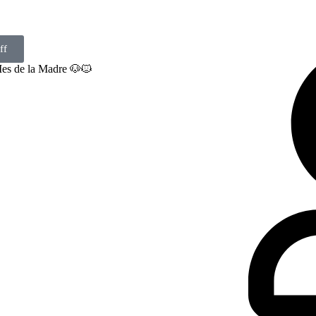
ff
Mes de la Madre 🐶🐱