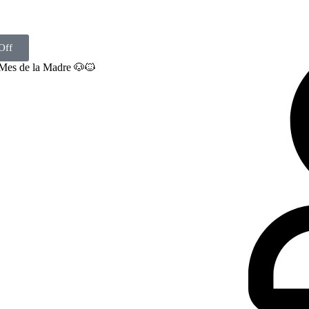
Off
 Mes de la Madre 🐶🐱