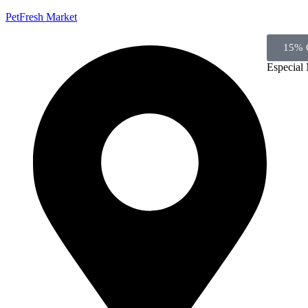
PetFresh Market
15% 
Especial