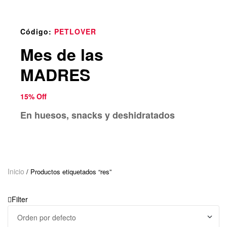
o
u
n
Código:
PETLOVER
d
Mes de las
.
MADRES
15% Off
En huesos, snacks y deshidratados
Inicio
/ Productos etiquetados “res”
Filter