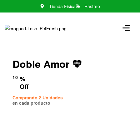
Tienda Fisica
Rastreo
N
o
m
e
n
Doble Amor 💛
u
l
o
10
%
c
Off
a
Comprando 2 Unidades
t
en cada producto
i
o
n
s
f