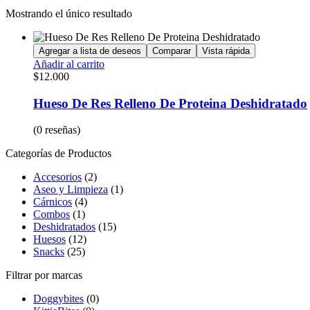
Mostrando el único resultado
Agregar a lista de deseos
Comparar
Vista rápida
Añadir al carrito
$
12.000
Hueso De Res Relleno De Proteina Deshidratado
(0 reseñas)
Categorías de Productos
Accesorios
(2)
Aseo y Limpieza
(1)
Cárnicos
(4)
Combos
(1)
Deshidratados
(15)
Huesos
(12)
Snacks
(25)
Filtrar por marcas
Doggybites
(0)