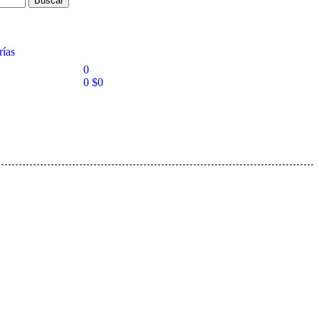
Buscar
rías
0
0
$
0