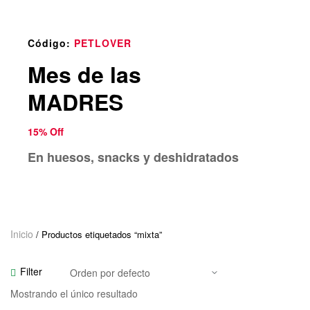
o
u
n
Código:
PETLOVER
d
Mes de las
.
MADRES
15% Off
En huesos, snacks y deshidratados
Inicio
/ Productos etiquetados “mixta”
Filter
Mostrando el único resultado
Seleccionar Opciones