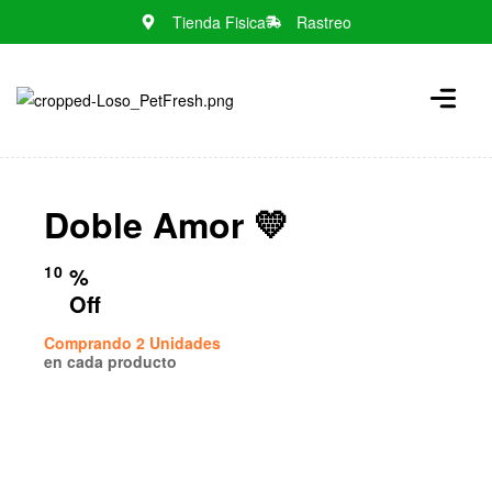
Tienda Fisica
Rastreo
N
o
m
e
n
Doble Amor 💛
u
l
o
10
%
c
Off
a
Comprando 2 Unidades
t
en cada producto
i
o
n
s
f