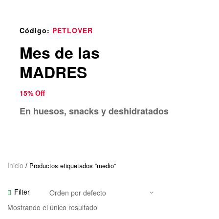
o
u
n
Código:
PETLOVER
d
Mes de las
.
MADRES
15% Off
En huesos, snacks y deshidratados
Inicio
/ Productos etiquetados “medio”
Filter
Mostrando el único resultado
Añadir Al Carrito