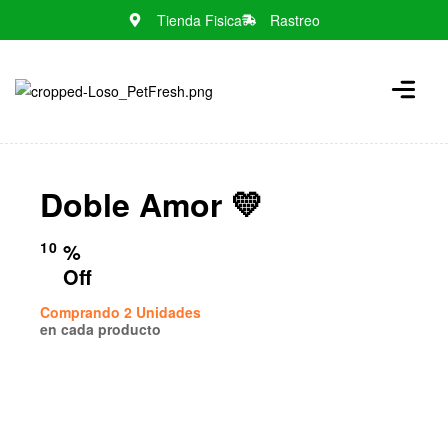
Tienda Fisica
Rastreo
N
o
m
e
n
Doble Amor 💛
u
l
o
10
%
c
Off
a
Comprando 2 Unidades
t
en cada producto
i
o
n
s
f