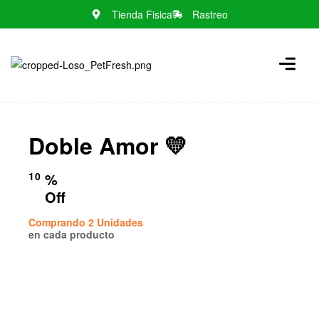
Tienda Fisica
Rastreo
N
o
m
e
n
Doble Amor 💛
u
l
o
10
%
c
Off
a
Comprando 2 Unidades
t
en cada producto
i
o
n
s
f