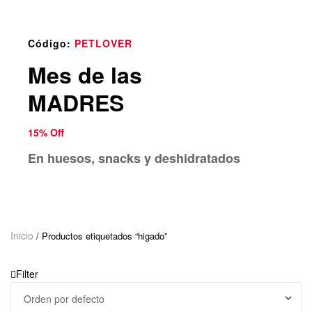
o
u
n
Código:
PETLOVER
d
Mes de las
.
MADRES
15% Off
En huesos, snacks y deshidratados
Inicio
/ Productos etiquetados “higado”
Filter