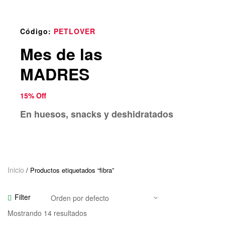
o
u
n
Código:
PETLOVER
d
Mes de las
.
MADRES
15% Off
En huesos, snacks y deshidratados
Inicio
/ Productos etiquetados “fibra”
Filter
Mostrando 14 resultados
Seleccionar Opciones