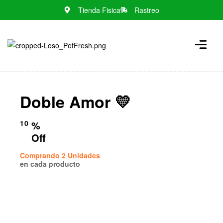
Tienda Fisica
Rastreo
N
o
m
e
n
Doble Amor 💛
u
l
o
10
%
c
Off
a
Comprando 2 Unidades
t
en cada producto
i
o
n
s
f